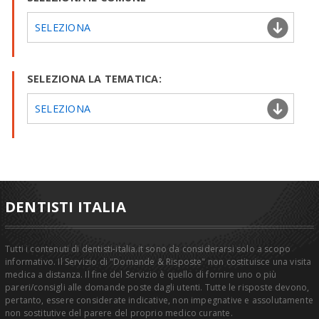
SELEZIONA
SELEZIONA LA TEMATICA:
SELEZIONA
DENTISTI ITALIA
Tutti i contenuti di dentisti-italia.it sono da considerarsi solo a scopo
informativo. Il Servizio di "Domande & Risposte" non costituisce una visita
medica a distanza. Il fine del Servizio è quello di fornire uno o più
pareri/consigli alle domande poste dagli utenti. Tutte le risposte devono,
pertanto, essere considerate indicative, non impegnative e assolutamente
non sostitutive del parere del proprio medico curante.