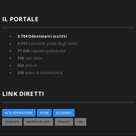
IL PORTALE
3.704
Odontoiatri iscritti
9.757
domande poste dagli utenti
77.620
risposte pubblicate
798
casi clinici
634
articoli
336
video di odontoiatria
LINK DIRETTI
ALTA FORMAZIONE
NEWS
GLOSSARIO
CONTATTI
MAPPA DEL SITO
PRIVACY
FAQ