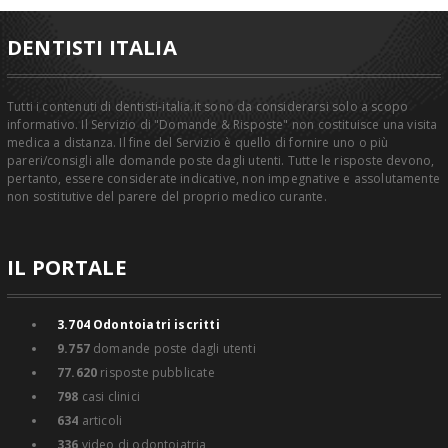
DENTISTI ITALIA
Tutti i contenuti di dentisti-italia.it sono da considerarsi solo a scopo
informativo. Il Servizio di "Domande & Risposte" non costituisce una visita
medica a distanza. Il fine del Servizio è quello di fornire uno o più
pareri/consigli alle domande poste dagli utenti. Tutte le risposte devono,
pertanto, essere considerate indicative, non impegnative e assolutamente
non sostitutive del parere del proprio medico curante.
IL PORTALE
3.704
Odontoiatri iscritti
9.757
domande poste dagli utenti
77.620
risposte pubblicate
798
casi clinici
634
articoli
336
video di odontoiatria