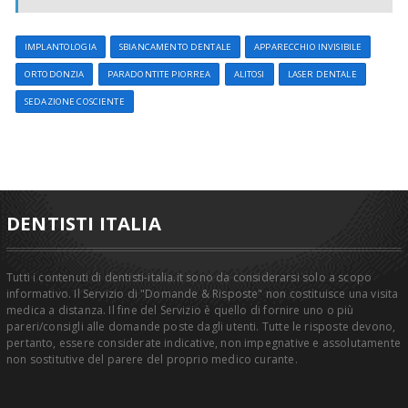
IMPLANTOLOGIA
SBIANCAMENTO DENTALE
APPARECCHIO INVISIBILE
ORTODONZIA
PARADONTITE PIORREA
ALITOSI
LASER DENTALE
SEDAZIONE COSCIENTE
DENTISTI ITALIA
Tutti i contenuti di dentisti-italia.it sono da considerarsi solo a scopo
informativo. Il Servizio di "Domande & Risposte" non costituisce una visita
medica a distanza. Il fine del Servizio è quello di fornire uno o più
pareri/consigli alle domande poste dagli utenti. Tutte le risposte devono,
pertanto, essere considerate indicative, non impegnative e assolutamente
non sostitutive del parere del proprio medico curante.