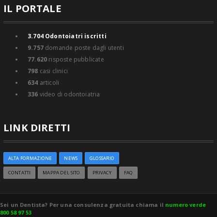
IL PORTALE
3.704
Odontoiatri iscritti
9.757
domande poste dagli utenti
77.620
risposte pubblicate
798
casi clinici
634
articoli
336
video di odontoiatria
LINK DIRETTI
ALTA FORMAZIONE
NEWS
GLOSSARIO
CONTATTI
MAPPA DEL SITO
PRIVACY
FAQ
Sei un Dentista? Per una consulenza gratuita chiama il
numero verde
800 58 97 53