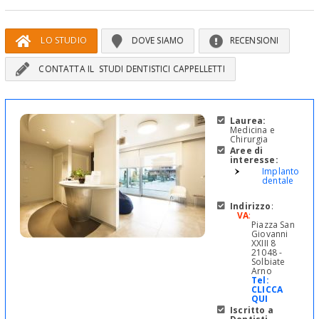
LO STUDIO
DOVE SIAMO
RECENSIONI
CONTATTA IL STUDI DENTISTICI CAPPELLETTI
Laurea:
Medicina e
Chirurgia
Aree di
interesse:
Implantologi
dentale
Indirizzo
:
VA
:
Piazza San
Giovanni
XXIII 8
21048 -
Solbiate
Arno
Tel:
CLICCA
QUI
Iscritto a