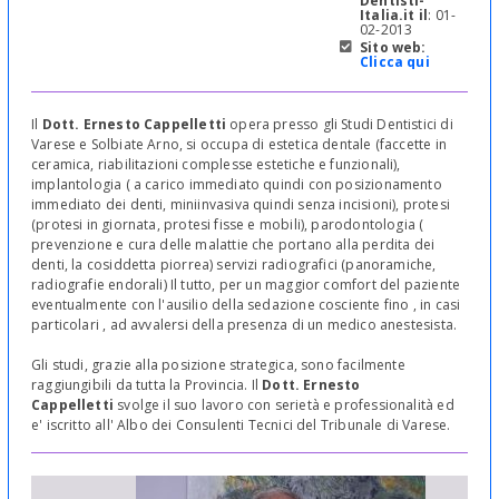
Dentisti-
Italia.it il
: 01-
02-2013
Sito web:
Clicca qui
Il
Dott. Ernesto Cappelletti
opera presso gli Studi Dentistici di
Varese e Solbiate Arno, si occupa di estetica dentale (faccette in
ceramica, riabilitazioni complesse estetiche e funzionali),
implantologia ( a carico immediato quindi con posizionamento
immediato dei denti, miniinvasiva quindi senza incisioni), protesi
(protesi in giornata, protesi fisse e mobili), parodontologia (
prevenzione e cura delle malattie che portano alla perdita dei
denti, la cosiddetta piorrea) servizi radiografici (panoramiche,
radiografie endorali) Il tutto, per un maggior comfort del paziente
eventualmente con l'ausilio della sedazione cosciente fino , in casi
particolari , ad avvalersi della presenza di un medico anestesista.
Gli studi, grazie alla posizione strategica, sono facilmente
raggiungibili da tutta la Provincia. Il
Dott. Ernesto
Cappelletti
svolge il suo lavoro con serietà e professionalità ed
e' iscritto all' Albo dei Consulenti Tecnici del Tribunale di Varese.