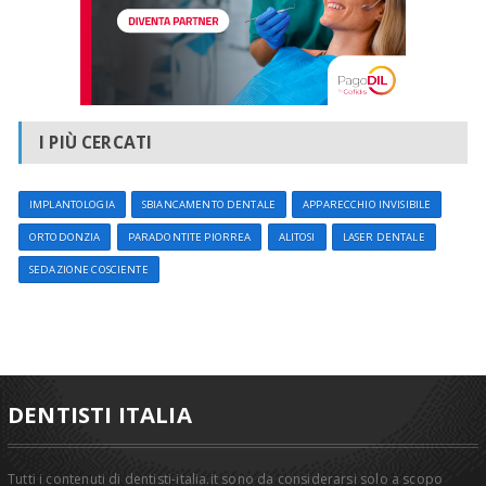
I PIÙ CERCATI
IMPLANTOLOGIA
SBIANCAMENTO DENTALE
APPARECCHIO INVISIBILE
ORTODONZIA
PARADONTITE PIORREA
ALITOSI
LASER DENTALE
SEDAZIONE COSCIENTE
DENTISTI ITALIA
Tutti i contenuti di dentisti-italia.it sono da considerarsi solo a scopo