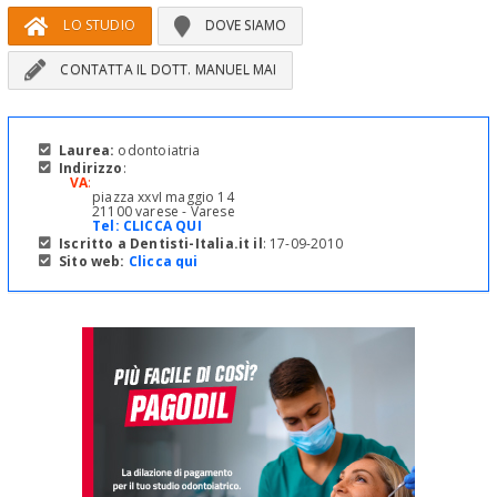
LO STUDIO
DOVE SIAMO
CONTATTA IL DOTT. MANUEL MAI
Laurea:
odontoiatria
Indirizzo
:
VA
:
piazza xxvI maggio 14
21100 varese - Varese
Tel:
CLICCA QUI
Iscritto a Dentisti-Italia.it il
: 17-09-2010
Sito web:
Clicca qui