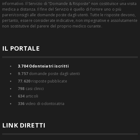
informativo. Il Servizio di "Domande & Risposte" non costituisce una visita
medica a distanza. Il fine del Servizio è quello di fornire uno o più
pareri/consigli alle domande poste dagli utenti. Tutte le risposte devono,
pertanto, essere considerate indicative, non impegnative e assolutamente
non sostitutive del parere del proprio medico curante.
IL PORTALE
3.704
Odontoiatri iscritti
9.757
domande poste dagli utenti
77.620
risposte pubblicate
798
casi clinici
634
articoli
336
video di odontoiatria
LINK DIRETTI