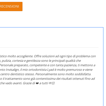
RECENSIONI
co molto accogliente. Offre soluzioni ad ogni tipo di problema con
 pulizia, cortesia e gentilezza sono le principali qualità che
. Personale preparato, competente e con tanta pazienza, ti mettono a
ento Invisalign, il mio ortodontista Lyad è molto premuroso e viene
l centro dentistico stesso. Personalmente sono molto soddisfatta.
il trattamento sono già contentissima dei risultati ottenuti fino ad
he vado avanti. Grazie di ❤️ a tutti 🫶🏻