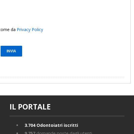
i come da
Privacy Policy
IL PORTALE
3.704
Odontoiatri iscritti
9.757
domande poste dagli utenti