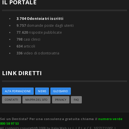
IL PORTALE
3.704
Odontoiatri iscritti
9.757
domande poste dagli utenti
77.620
risposte pubblicate
798
casi clinici
634
articoli
336
video di odontoiatria
LINK DIRETTI
ALTA FORMAZIONE
NEWS
GLOSSARIO
CONTATTI
MAPPA DEL SITO
PRIVACY
FAQ
Sei un Dentista? Per una consulenza gratuita chiama il
numero verde
800 58 97 53
All contents copyright© 2008 by Italia Web s.r.l. | P.I. e C.F. 10272711002 |