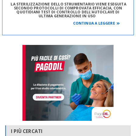
LA STERILIZZAZIONE DELLO STRUMENTARIO VIENE ESEGUITA
SECONDO PROTOCOLLI DI COMPROVATA
EFFICACIA, CON
QUOTIDIANI TEST DI CONTROLLO DELL’AUTOCLAVE DI
ULTIMA GENERAZIONE IN USO
LO STUDIO OFFRE AI PAZIENTI MODALITA’ DI
CONTINUA A LEGGERE
PAGAMENTO PERSONALIZZATE
CON
POSSIBILITA’ DI FINANZIAMENTI A TASSO ZERO
LO STUDIO HA ADERITO ALL’ACCORDO
SULL’ODONTOIATRIA SOCIALE
MINISTERO
DELLA SALUTE - ASSOCIAZIONE NAZIONALE
DENTISTI ITALIANI
CON ALCUNE PRESTAZIONI
AD ONORARIO RIDOTTO
SI RICEVE SU APPUNTAMENTO
AMPIO PARCHEGGIO SEMINTERRATO
I PIÙ CERCATI