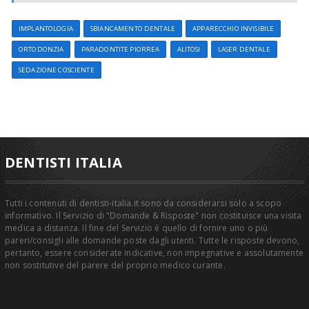
IMPLANTOLOGIA
SBIANCAMENTO DENTALE
APPARECCHIO INVISIBILE
ORTODONZIA
PARADONTITE PIORREA
ALITOSI
LASER DENTALE
SEDAZIONE COSCIENTE
DENTISTI ITALIA
Tutti i contenuti di dentisti-italia.it sono da considerarsi solo a scopo
informativo. Il Servizio di "Domande & Risposte" non costituisce una visita
medica a distanza. Il fine del Servizio è quello di fornire uno o più
pareri/consigli alle domande poste dagli utenti. Tutte le risposte devono,
pertanto, essere considerate indicative, non impegnative e assolutamente
non sostitutive del parere del proprio medico curante.