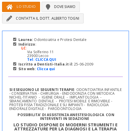
LO STUDIO
DOVE SIAMO
CONTATTA IL DOTT. ALBERTO TOGNI
Laurea:
Odontoiatria e Protesi Dentale
Indirizzo
:
LC
:
Via Solferino 11
23900 Lecco
Tel:
CLICCA QUI
Iscritto a Dentisti-Italia.it il
: 25-06-2009
Sito web:
Clicca qui
SI ESEGUONO LE SEGUENTI TERAPIE
: ODONTOIATRIA INFANTILE
- CONSERVATIVA - CHIRURGIA - ENDODONZIA CON
METODICA
NICHEL-TITANIO
-
IGIENE ORALE
-
IMPLANTOLOGIA
-
SBIANCAMENTO
DENTALE
-
PROTESI MOBILE
E
RIMOVIBILE -
PROTESI FISSA TRADIZIONALE E SU IMPIANTI -
RADIOLOGIA
ENDORALE DIGITALE -
PARODONTOLOGIA
POSSIBILITA’ DI ASSISTENZA ANESTESIOLOGICA
CON
INTERVENTI IN SEDAZIONE
LO STUDIO DISPONE DI MODERNI STRUMENTI E
ATTREZZATURE PER LA DIAGNOSI E LA TERAPIA