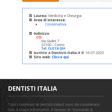
Laurea:
Medicina e Chirurgia
Aree di interesse:
Conservativa
Indirizzo
:
CO
:
via Giulini 7
22100 - Como
Tel:
CLICCA QUI
Iscritto a Dentisti-Italia.it il
: 16-07-2023
Sito web:
Clicca qui
DENTISTI ITALIA
Tutti i contenuti di dentisti-italia.it sono da considerarsi
solo a scopo informativo. Il Servizio di "Domande &