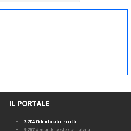
IL PORTALE
3.704
Odontoiatri iscritti
9.757
domande poste dagli utenti