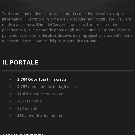
Tutti i contenuti di dentisti-italia.it sono da considerarsi solo a scopo
informativo. Il Servizio di "Domande & Risposte" non costituisce una visita
medica a distanza. Il fine del Servizio è quello di fornire uno o più
pareri/consigli alle domande poste dagli utenti. Tutte le risposte devono,
pertanto, essere considerate indicative, non impegnative e assolutamente
non sostitutive del parere del proprio medico curante.
IL PORTALE
3.704
Odontoiatri iscritti
9.757
domande poste dagli utenti
77.620
risposte pubblicate
798
casi clinici
634
articoli
336
video di odontoiatria