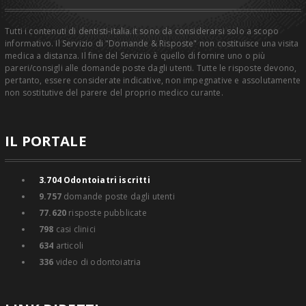
Tutti i contenuti di dentisti-italia.it sono da considerarsi solo a scopo
informativo. Il Servizio di "Domande & Risposte" non costituisce una visita
medica a distanza. Il fine del Servizio è quello di fornire uno o più
pareri/consigli alle domande poste dagli utenti. Tutte le risposte devono,
pertanto, essere considerate indicative, non impegnative e assolutamente
non sostitutive del parere del proprio medico curante.
IL PORTALE
3.704
Odontoiatri iscritti
9.757
domande poste dagli utenti
77.620
risposte pubblicate
798
casi clinici
634
articoli
336
video di odontoiatria