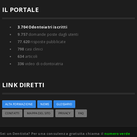
IL PORTALE
3.704
Odontoiatri iscritti
9.757
domande poste dagli utenti
77.620
risposte pubblicate
798
casi clinici
634
articoli
336
video di odontoiatria
LINK DIRETTI
ALTA FORMAZIONE
NEWS
GLOSSARIO
CONTATTI
MAPPA DEL SITO
PRIVACY
FAQ
Sei un Dentista? Per una consulenza gratuita chiama il
numero verde