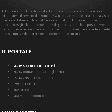
Tutti i contenuti di dentisti-italia.it sono da considerarsi solo a scopo
informativo. Il Servizio di "Domande & Risposte" non costituisce una visita
medica a distanza. Il fine del Servizio è quello di fornire uno o più
pareri/consigli alle domande poste dagli utenti. Tutte le risposte devono,
pertanto, essere considerate indicative, non impegnative e assolutamente
non sostitutive del parere del proprio medico curante.
IL PORTALE
3.704
Odontoiatri iscritti
9.757
domande poste dagli utenti
77.620
risposte pubblicate
798
casi clinici
634
articoli
336
video di odontoiatria