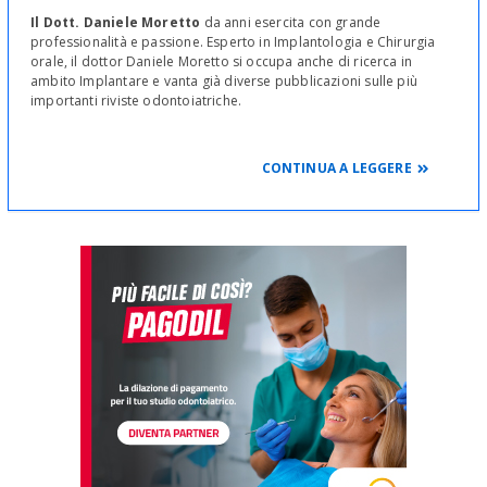
Il Dott. Daniele Moretto
da anni esercita con grande
professionalità e passione. Esperto in Implantologia e Chirurgia
orale, il dottor Daniele Moretto si occupa anche di ricerca in
ambito Implantare e vanta già diverse pubblicazioni sulle più
importanti riviste odontoiatriche.
CONTINUA A LEGGERE
SERVIZI ODONTOIATRICI E CURE DENTALI
Radiografia Ortopanoramica; Igiene e Prevenzione; Sbiancamenti
professionali; Odontoiatria Estetica; Odontoiatria Infantile;
Endodonzia Meccanica: trattamento computerizzato dei canali
radicolari: rilevamento della lunghezza e otturazione dei canali
radicolari tramite localizzatore elettronico dell'apice dentale e
motore dedicato; Chirurgia orale di base; Chirurgia orale
avanzata; Estrazione complicata dei Denti del Giudizio (Inclusi e
Semi-inclusi); Sedazione Cosciente con Anestesista e Trattamenti
indolore personalizzati; Implantologia Orale; Implantologia
Computer Assistita; Implantologia Avanzata con Carico Immediato;
Protesi mobile parziale; Protesi mobile Totale; Overdenture su
Impianti (protesi mobile ancorata su impianti); Protesi fissa
tradizionale su denti naturali; Protesi fissa estetica su denti naturali
in Ceramica integrale, in Composito, in Zirconio, in Allumina;
Riabilitazioni di edentulie parziali o totali con ripristino Immediato