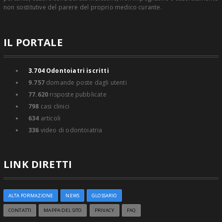
non sostitutive del parere del proprio medico curante.
IL PORTALE
3.704
Odontoiatri iscritti
9.757
domande poste dagli utenti
77.620
risposte pubblicate
798
casi clinici
634
articoli
336
video di odontoiatria
LINK DIRETTI
ALTA FORMAZIONE
NEWS
GLOSSARIO
CONTATTI
MAPPA DEL SITO
PRIVACY
FAQ