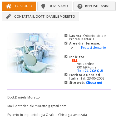
LO STUDIO
DOVE SIAMO
RISPOSTE INVIATE
CONTATTA IL DOTT. DANIELE MORETTO
Laurea:
Odontoiatria e
Protesi Dentaria
Aree di interesse:
Protesi dentarie
Indirizzo
:
RM
:
Via Casilina
00169 Roma
Tel:
CLICCA QUI
Iscritto a Dentisti-
Italia.it il
: 23-06-2008
Sito web:
Clicca qui
Dott.Daniele Moretto
Mail: dott.daniele.moretto@gmail.com
Esperto in Implantologia Orale e Chirurgia avanzata