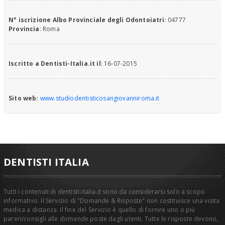
N° iscrizione Albo Provinciale degli Odontoiatri
: 04777
Provincia
: Roma
Iscritto a Dentisti-Italia.it il
: 16-07-2015
Sito web:
www.studiodentisticosangiovanniroma.it
DENTISTI ITALIA
Tutti i contenuti di dentisti-italia.it sono da considerarsi solo a scopo
informativo. Il Servizio di "Domande & Risposte" non costituisce una visita
medica a distanza. Il fine del Servizio è quello di fornire uno o più
pareri/consigli alle domande poste dagli utenti. Tutte le risposte devono,