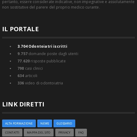
pertanto, essere considerate indicative, non impegnative e assolutamente
non sostitutive del parere del proprio medico curante.
IL PORTALE
3.704
Odontoiatri iscritti
9.757
domande poste dagli utenti
77.620
risposte pubblicate
798
casi clinici
634
articoli
336
video di odontoiatria
LINK DIRETTI
ALTA FORMAZIONE
NEWS
GLOSSARIO
CONTATTI
MAPPA DEL SITO
PRIVACY
FAQ