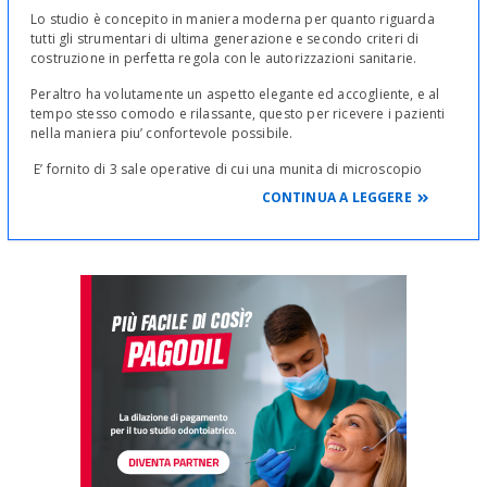
Lo studio è concepito in maniera moderna per quanto riguarda
tutti gli strumentari di ultima generazione e secondo criteri di
costruzione in perfetta regola con le autorizzazioni sanitarie.
Peraltro ha volutamente un aspetto elegante ed accogliente, e al
tempo stesso comodo e rilassante, questo per ricevere i pazienti
nella maniera piu’ confortevole possibile.
E’ fornito di 3 sale operative di cui una munita di microscopio
operativo Leica, e una sala d’aspetto con schermo piatto 42 pollici
CONTINUA A LEGGERE
ed ipad a disposizione dei pazienti nei momenti di attesa. Lo
studio si completa con lo studio privato per colloqui o visite, la
sala ristoro e la sala di sterilizzazione nella quale sono presenti 3
autoclavi gruppo b di moderna generazione. Un
ortopantomografo digitale e altro strumentario di qualita’
completano le caratteristiche dello studio.
Lo studio e’ in grado di accogliere anche pazienti disabili.