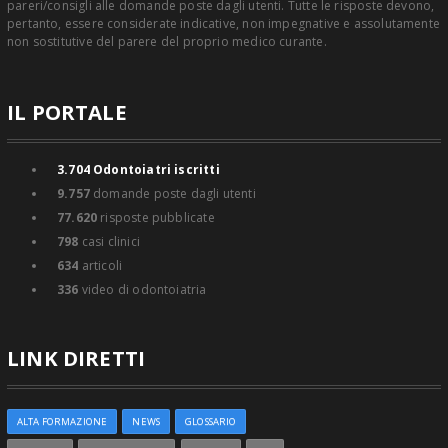
pareri/consigli alle domande poste dagli utenti. Tutte le risposte devono,
pertanto, essere considerate indicative, non impegnative e assolutamente
non sostitutive del parere del proprio medico curante.
IL PORTALE
3.704
Odontoiatri iscritti
9.757
domande poste dagli utenti
77.620
risposte pubblicate
798
casi clinici
634
articoli
336
video di odontoiatria
LINK DIRETTI
ALTA FORMAZIONE
NEWS
GLOSSARIO