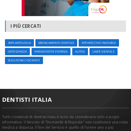
I PIÙ CERCATI
IMPLANTOLOGIA
SBIANCAMENTO DENTALE
APPARECCHIO INVISIBILE
ORTODONZIA
PARADONTITE PIORREA
ALITOSI
LASER DENTALE
SEDAZIONE COSCIENTE
DENTISTI ITALIA
Tutti i contenuti di dentisti-italia.it sono da considerarsi solo a scopo
informativo. Il Servizio di "Domande & Risposte" non costituisce una visita
medica a distanza. Il fine del Servizio è quello di fornire uno o più