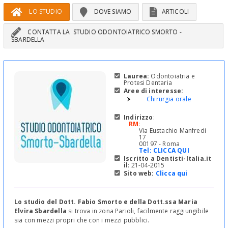
LO STUDIO
DOVE SIAMO
ARTICOLI
CONTATTA LA STUDIO ODONTOIATRICO SMORTO -
SBARDELLA
Laurea:
Odontoiatria e
Protesi Dentaria
Aree di interesse:
Chirurgia orale
Indirizzo
:
RM
:
Via Eustachio Manfredi
17
00197 - Roma
Tel:
CLICCA QUI
Iscritto a Dentisti-Italia.it
il
: 21-04-2015
Sito web:
Clicca qui
Lo studio del Dott. Fabio Smorto e della Dott.ssa Maria
Elvira Sbardella
si trova in zona Parioli, facilmente raggiungibile
sia con mezzi propri che con i mezzi pubblici.