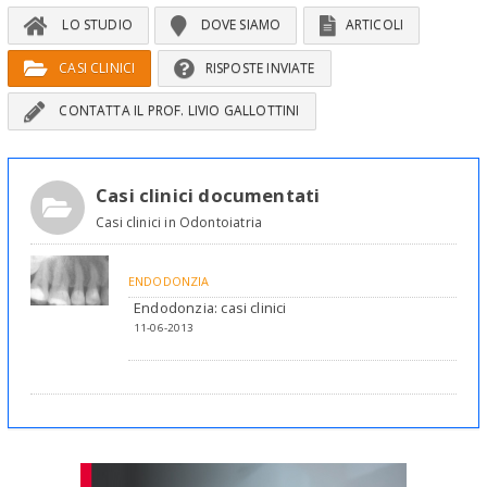
LO STUDIO
DOVE SIAMO
ARTICOLI
CASI CLINICI
RISPOSTE INVIATE
CONTATTA IL PROF. LIVIO GALLOTTINI
Casi clinici documentati
Casi clinici in Odontoiatria
ENDODONZIA
Endodonzia: casi clinici
11-06-2013