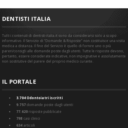
DENTISTI ITALIA
Tutti i contenuti di dentisti-italia.it sono da considerarsi solo a scopo
informativo. Il Servizio di "Domande & Risposte" non costituisce una visita
medica a distanza. Il fine del Servizio è quello di fornire uno o più
pareri/consigli alle domande poste dagli utenti. Tutte le risposte devono,
pertanto, essere considerate indicative, non impegnative e assolutamente
non sostitutive del parere del proprio medico curante.
IL PORTALE
3.704
Odontoiatri iscritti
9.757
domande poste dagli utenti
77.620
risposte pubblicate
798
casi clinici
634
articoli