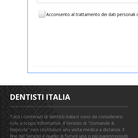
Acconsento al trattamento dei dati personal
DENTISTI ITALIA
Tutti i contenuti di dentisti-italia.it sono da considerarsi
solo a scopo informativo. Il Servizio di "Domande &
Risposte" non costituisce una visita medica a distanza. Il
fine del Servizio è quello di fornire uno o più pareri/consigli