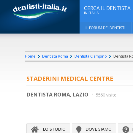
CERCA IL DENTISTA
IN ITALIA
IL FORUM DEI DENTISTI
Home
Dentista Roma
Dentista Ciampino
Dentista Ro
STADERINI MEDICAL CENTRE
DENTISTA ROMA, LAZIO
5560 visite
LO STUDIO
DOVE SIAMO