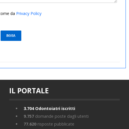
i come da
Privacy Policy
IL PORTALE
3.704
Odontoiatri iscritti
9.757
domande poste dagli utenti
77.620
risposte pubblicate