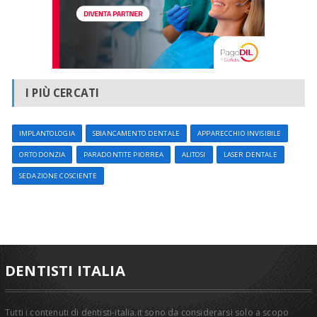
I PIÙ CERCATI
IMPLANTOLOGIA
SBIANCAMENTO DENTALE
APPARECCHIO INVISIBILE
ORTODONZIA
PARADONTITE PIORREA
ALITOSI
LASER DENTALE
SEDAZIONE COSCIENTE
DENTISTI ITALIA
Tutti i contenuti di dentisti-italia.it sono da considerarsi solo a scopo