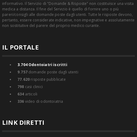
informativo. Il Servizio di "Domande & Risposte" non costituisce una visita
medica a distanza. Il fine del Servizio è quello di fornire uno o più
pareri/consigli alle domande poste dagli utenti. Tutte le risposte devono,
pertanto, essere considerate indicative, non impegnative e assolutamente
non sostitutive del parere del proprio medico curante.
IL PORTALE
3.704
Odontoiatri iscritti
9.757
domande poste dagli utenti
77.620
risposte pubblicate
798
casi clinici
634
articoli
336
video di odontoiatria
LINK DIRETTI