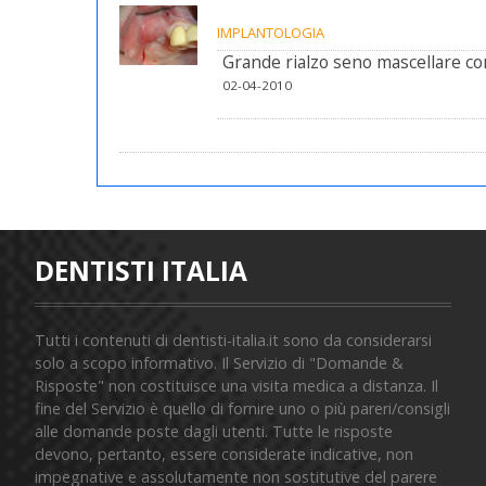
IMPLANTOLOGIA
Grande rialzo seno mascellare c
02-04-2010
DENTISTI ITALIA
Tutti i contenuti di dentisti-italia.it sono da considerarsi
solo a scopo informativo. Il Servizio di "Domande &
Risposte" non costituisce una visita medica a distanza. Il
fine del Servizio è quello di fornire uno o più pareri/consigli
alle domande poste dagli utenti. Tutte le risposte
devono, pertanto, essere considerate indicative, non
impegnative e assolutamente non sostitutive del parere