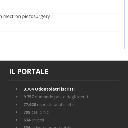
on mectron piezosurgery
IL PORTALE
3.704
Odontoiatri iscritti
9.757
domande poste dagli utenti
77.620
risposte pubblicate
798
casi clinici
634
articoli
336
video di odontoiatria