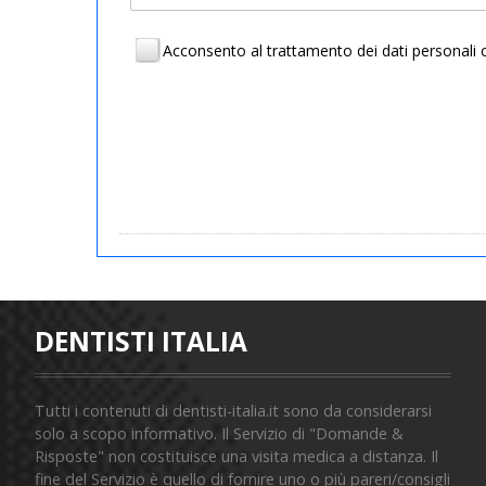
Acconsento al trattamento dei dati personal
DENTISTI ITALIA
Tutti i contenuti di dentisti-italia.it sono da considerarsi
solo a scopo informativo. Il Servizio di "Domande &
Risposte" non costituisce una visita medica a distanza. Il
fine del Servizio è quello di fornire uno o più pareri/consigli