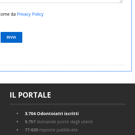
i come da
Privacy Policy
IL PORTALE
3.704
Odontoiatri iscritti
9.757
domande poste dagli utenti
77.620
risposte pubblicate