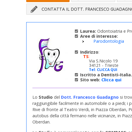
CONTATTA IL DOTT. FRANCESCO GUADAGN
Laurea:
Odontoiatria e Pr
Aree di interesse:
Parodontologia
Indirizzo
:
TS
:
Via S.Nicolo 19
34121 - Trieste
Tel:
CLICCA QUI
Iscritto a Dentisti-Italia.i
Sito web:
Clicca qui
Lo
Studio
del
Dott. Francesco Guadagno
si tro
raggiungibile facilmente in automobile o a piedi; i p
Rive di fronte al Teatro Verdi, in Piazza Oberdan, P
autobus della città fermano nelle vicinanze, in Piaz
Oberdan.