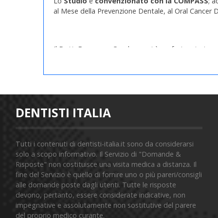
Lo
Studio
è
convenzionato con la COMPASS
; a
al Mese della Prevenzione Dentale, al Oral Cancer 
Il Dott. Francesco Guadagno si è perfezionato in pa
sua pratica professionale, si dedica alla parodontol
strumenti minimamente invasivi quali il laser e l'oz
Sono campi di suo interesse la prevenzione e l'igiene
disfunzioni legate alla masticazione, la postura e i
dentari.
All'interno dello studio collabora con l'igienista den
Dott.ssa Michela Pocecco e col Dott.Michele Ceschi
DENTISTI ITALIA
Tutti i contenuti di dentisti-italia.it sono da considerarsi
solo a scopo informativo. Il Servizio di "Domande &
Risposte" non costituisce una visita medica a distanza. Il
fine del Servizio è quello di fornire uno o più pareri/consigli
alle domande poste dagli utenti. Tutte le risposte
devono, pertanto, essere considerate indicative, non
impegnative e assolutamente non sostitutive del parere
del proprio medico curante.