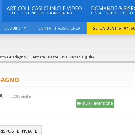
ARTICOLI, CASI CLINICI E VIDEO
DOMANDE & RISP
TUTTI I CONTENUTI DI ODONTOIATRIA
LEGGI LE RISPOSTE DEGLI 
L'EQUIPE
CONTATTI|ASSISTENZA
SEI UN DENTISTA? ISC
sco Guadagno | Dentista Trieste, Friuli venezia giulia
DAGNO
A
5728 visite
Invia Recensione
RISPOSTE INVIATE