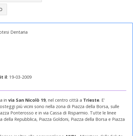
O
otesi Dentaria
t il
: 19-03-2009
va in
via San Nicolò 19
, nel centro città a
Trieste
. E'
osteggi più vicini sono nella zona di Piazza della Borsa, sulle
iazza Ponterosso e in via Cassa di Risparmio. Tutte le linee
za della Repubblica, Piazza Goldoni, Piazza della Borsa e Piazza