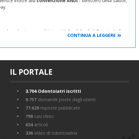
derisce inoltre alla
convenzione ANDI
- Ministero della Salute,
Day.
rodontologia presso l'Università Degli Studi di Trieste. Nella
CONTINUA A LEGGERE
ogia e al restauro degli elementi dentari, avvalendosi anche di
onoterapia.
 orale, negli adulti e nei bambini, il trattamento delle
l restauro protesico conservativo ed estetico degli elementi
tale
, odontoiatra specialista in ortodonzia.
IL PORTALE
3.704
Odontoiatri iscritti
9.757
domande poste dagli utenti
77.620
risposte pubblicate
798
casi clinici
634
articoli
336
video di odontoiatria