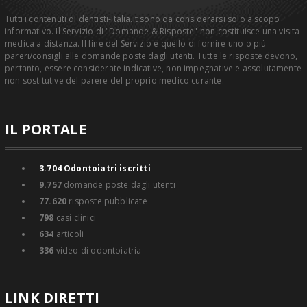
Tutti i contenuti di dentisti-italia.it sono da considerarsi solo a scopo
informativo. Il Servizio di "Domande & Risposte" non costituisce una visita
medica a distanza. Il fine del Servizio è quello di fornire uno o più
pareri/consigli alle domande poste dagli utenti. Tutte le risposte devono,
pertanto, essere considerate indicative, non impegnative e assolutamente
non sostitutive del parere del proprio medico curante.
IL PORTALE
3.704
Odontoiatri iscritti
9.757
domande poste dagli utenti
77.620
risposte pubblicate
798
casi clinici
634
articoli
336
video di odontoiatria
LINK DIRETTI