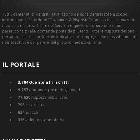
Tutti i contenuti di dentisti-italia.it sono da considerarsi solo a scopo
informativo. Il Servizio di "Domande & Risposte" non costituisce una visita
medica a distanza. Il fine del Servizio è quello di fornire uno o più
pareri/consigli alle domande poste dagli utenti. Tutte le risposte devono,
pertanto, essere considerate indicative, non impegnative e assolutamente
non sostitutive del parere del proprio medico curante.
IL PORTALE
3.704
Odontoiatri iscritti
9.757
domande poste dagli utenti
77.620
risposte pubblicate
798
casi clinici
634
articoli
336
video di odontoiatria