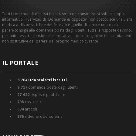
Tutti i contenuti di dentisti-italia.it sono da considerarsi solo a scopo
informativo. Il Servizio di "Domande & Risposte" non costituisce una visita
medica a distanza. Il fine del Servizio è quello di fornire uno o più
pareri/consigli alle domande poste dagli utenti. Tutte le risposte devono,
pertanto, essere considerate indicative, non impegnative e assolutamente
non sostitutive del parere del proprio medico curante.
IL PORTALE
3.704
Odontoiatri iscritti
9.757
domande poste dagli utenti
77.620
risposte pubblicate
798
casi clinici
634
articoli
336
video di odontoiatria