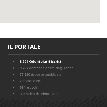
IL PORTALE
3.704
Odontoiatri iscritti
9.757
domande poste dagli utenti
77.620
risposte pubblicate
798
casi clinici
634
articoli
336
video di odontoiatria