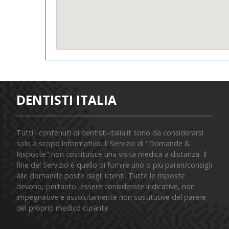
DENTISTI ITALIA
Tutti i contenuti di dentisti-italia.it sono da considerarsi
solo a scopo informativo. Il Servizio di "Domande &
Risposte" non costituisce una visita medica a distanza. Il
fine del Servizio è quello di fornire uno o più pareri/consigli
alle domande poste dagli utenti. Tutte le risposte
devono, pertanto, essere considerate indicative, non
impegnative e assolutamente non sostitutive del parere
del proprio medico curante.