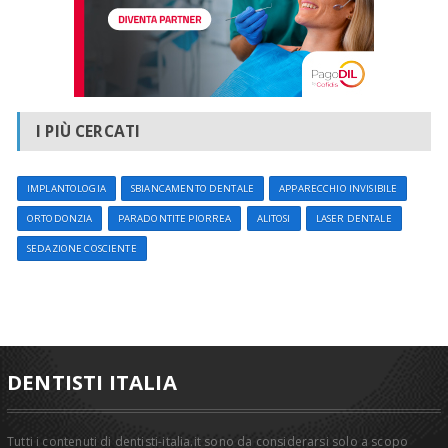
I PIÙ CERCATI
IMPLANTOLOGIA
SBIANCAMENTO DENTALE
APPARECCHIO INVISIBILE
ORTODONZIA
PARADONTITE PIORREA
ALITOSI
LASER DENTALE
SEDAZIONE COSCIENTE
DENTISTI ITALIA
Tutti i contenuti di dentisti-italia.it sono da considerarsi solo a scopo