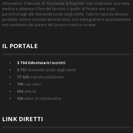
informativo. Il Servizio di "Domande & Risposte" non costituisce una visita
medica a distanza. Il fine del Servizio è quello di fornire uno o più
pareri/consigli alle domande poste dagli utenti. Tutte le risposte devono,
pertanto, essere considerate indicative, non impegnative e assolutamente
non sostitutive del parere del proprio medico curante.
IL PORTALE
3.704
Odontoiatri iscritti
9.757
domande poste dagli utenti
77.620
risposte pubblicate
798
casi clinici
634
articoli
336
video di odontoiatria
LINK DIRETTI