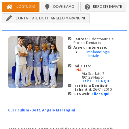
LO STUDIO
DOVE SIAMO
RISPOSTE INVIATE
CONTATTA IL DOTT. ANGELO MARANGINI
Laurea:
Odontoiatria e
Protesi Dentaria
Aree di interesse:
Implantologia
dentale
Indirizzo
:
NA
:
Via Scarlatti 7
80129 Napoli
Tel:
CLICCA QUI
Iscritto a Dentisti-
Italia.it il
: 26-01-2010
Sito web:
Clicca qui
Curriculum -Dott. Angelo Marangini