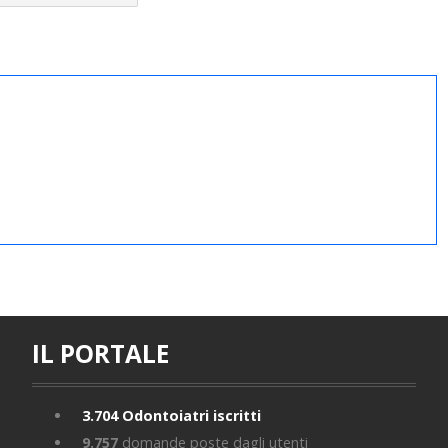
IL PORTALE
3.704
Odontoiatri iscritti
9.757
domande poste dagli utenti