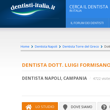
CERCA IL DENTISTA
IN ITALIA
IL FORUM DEI DENTISTI
Home
Dentista Napoli
Dentista Torre del Greco
Dott
DENTISTA DOTT. LUIGI FORMISAN
DENTISTA NAPOLI, CAMPANIA
4722 visite
LO STUDIO
DOVE SIAMO