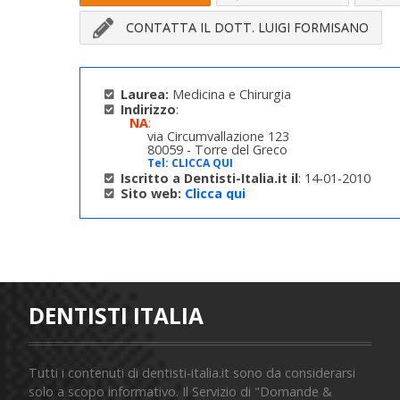
CONTATTA IL DOTT. LUIGI FORMISANO
Laurea:
Medicina e Chirurgia
Indirizzo
:
NA
:
via Circumvallazione 123
80059 - Torre del Greco
Tel:
CLICCA QUI
Iscritto a Dentisti-Italia.it il
: 14-01-2010
Sito web:
Clicca qui
DENTISTI ITALIA
Tutti i contenuti di dentisti-italia.it sono da considerarsi
solo a scopo informativo. Il Servizio di "Domande &