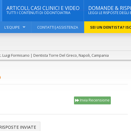
ARTICOLI, CASI CLINICI E VIDEO
DOMANDE & RISP
TUTTI I CONTENUTI DI ODONTOIATRIA
LEGGI LE RISPOSTE DEGLI 
L'EQUIPE
CONTATTI|ASSISTENZA
SEI UN DENTISTA? ISC
. Luigi Formisano | Dentista Torre Del Greco, Napoli, Campania
O
Invia Recensione
RISPOSTE INVIATE