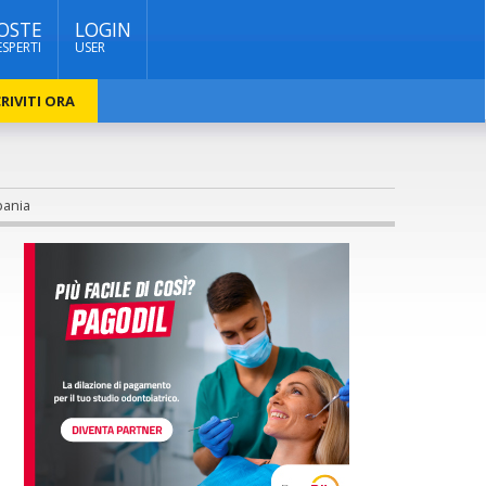
OSTE
LOGIN
ESPERTI
USER
RIVITI ORA
pania