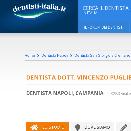
CERCA IL DENTISTA
IN ITALIA
IL FORUM DEI DENTISTI
Home
Dentista Napoli
Dentista San Giorgio a Cremano
DENTISTA DOTT. VINCENZO PUGLI
DENTISTA NAPOLI, CAMPANIA
3280 visite
LO STUDIO
DOVE SIAMO