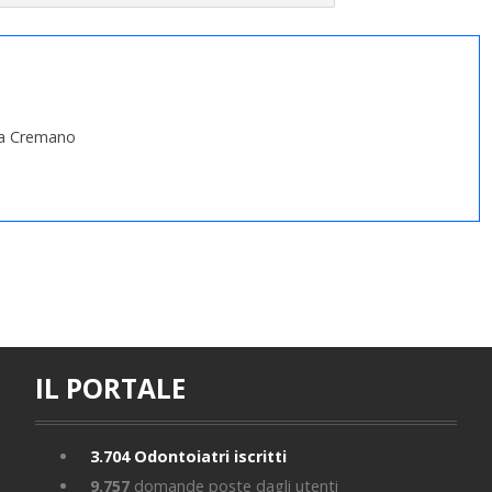
 a Cremano
IL PORTALE
3.704
Odontoiatri iscritti
9.757
domande poste dagli utenti