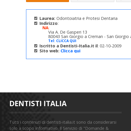
Laurea:
Odontoiatria e Protesi Dentaria
Indirizzo
:
NA
:
Via A. De Gasperi 13
80043 San Giorgio a Creman - San Giorgio
Tel:
CLICCA QUI
Iscritto a Dentisti-Italia.it il
: 02-10-2009
Sito web:
Clicca qui
DENTISTI ITALIA
Tutti i contenuti di dentisti-italia.it sono da considerarsi
solo a scopo informativo. Il Servizio di "Domande &