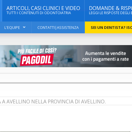
ARTICOLI, CASI CLINICI E VIDEO
DOMANDE & RISP
TUTTI I CONTENUTI DI ODONTOIATRIA
LEGGI LE RISPOSTE DEGLI 
L'EQUIPE
CONTATTI|ASSISTENZA
SEI UN DENTISTA? ISC
 A AVELLINO NELLA PROVINCIA DI AVELLINO.