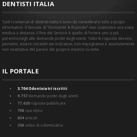
DENTISTI ITALIA
Tutti i contenuti di dentisti-italia.it sono da considerarsi solo a scopo
informativo. Il Servizio di "Domande & Risposte" non costituisce una visita
medica a distanza. Il fine del Servizio è quello di fornire uno o più
pareri/consigli alle domande poste dagli utenti. Tutte le risposte devono,
pertanto, essere considerate indicative, non impegnative e assolutamente
non sostitutive del parere del proprio medico curante.
IL PORTALE
3.704
Odontoiatri iscritti
9.757
domande poste dagli utenti
77.620
risposte pubblicate
798
casi clinici
634
articoli
336
video di odontoiatria