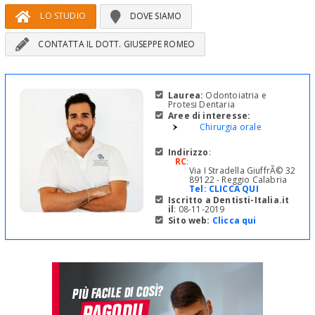
LO STUDIO
DOVE SIAMO
CONTATTA IL DOTT. GIUSEPPE ROMEO
Laurea:
Odontoiatria e
Protesi Dentaria
Aree di interesse:
Chirurgia orale
Indirizzo
:
RC
:
Via I Stradella GiuffrÃ© 32
89122 - Reggio Calabria
Tel:
CLICCA QUI
Iscritto a Dentisti-Italia.it
il
: 08-11-2019
Sito web:
Clicca qui