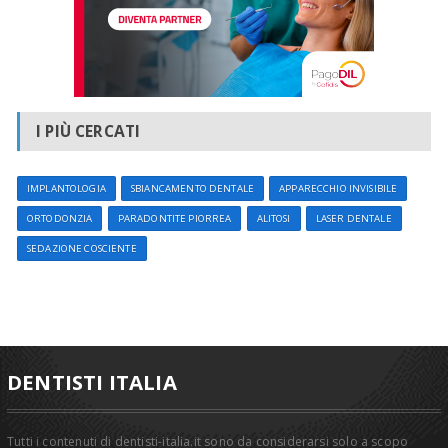
I PIÙ CERCATI
IMPLANTOLOGIA
SBIANCAMENTO DENTALE
APPARECCHIO INVISIBILE
ORTODONZIA
PARADONTITE PIORREA
ALITOSI
LASER DENTALE
SEDAZIONE COSCIENTE
DENTISTI ITALIA
Tutti i contenuti di dentisti-italia.it sono da considerarsi solo a scopo