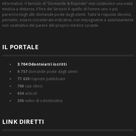
informativo. Il Servizio di "Domande & Risposte" non costituisce una visita
medica a distanza. Il fine del Servizio è quello di fornire uno o più
pareri/consigli alle domande poste dagli utenti. Tutte le risposte devono,
pertanto, essere considerate indicative, non impegnative e assolutamente
non sostitutive del parere del proprio medico curante.
IL PORTALE
3.704
Odontoiatri iscritti
9.757
domande poste dagli utenti
77.620
risposte pubblicate
798
casi clinici
634
articoli
336
video di odontoiatria
LINK DIRETTI