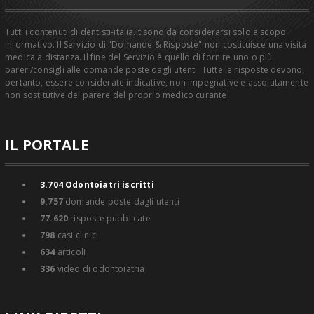
Tutti i contenuti di dentisti-italia.it sono da considerarsi solo a scopo
informativo. Il Servizio di "Domande & Risposte" non costituisce una visita
medica a distanza. Il fine del Servizio è quello di fornire uno o più
pareri/consigli alle domande poste dagli utenti. Tutte le risposte devono,
pertanto, essere considerate indicative, non impegnative e assolutamente
non sostitutive del parere del proprio medico curante.
IL PORTALE
3.704
Odontoiatri iscritti
9.757
domande poste dagli utenti
77.620
risposte pubblicate
798
casi clinici
634
articoli
336
video di odontoiatria