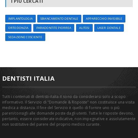
I PIÙ CERCATI
IMPLANTOLOGIA
SBIANCAMENTO DENTALE
APPARECCHIO INVISIBILE
ORTODONZIA
PARADONTITE PIORREA
ALITOSI
LASER DENTALE
SEDAZIONE COSCIENTE
DENTISTI ITALIA
Tutti i contenuti di dentisti-italia.it sono da considerarsi solo a scopo
informativo. Il Servizio di "Domande & Risposte" non costituisce una visita
medica a distanza. Il fine del Servizio è quello di fornire uno o più
pareri/consigli alle domande poste dagli utenti. Tutte le risposte devono,
pertanto, essere considerate indicative, non impegnative e assolutamente
non sostitutive del parere del proprio medico curante.