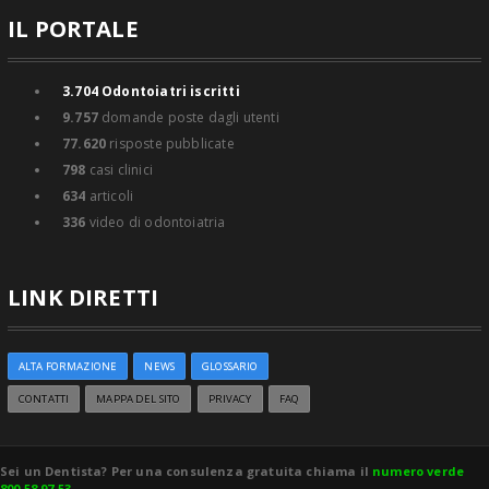
IL PORTALE
3.704
Odontoiatri iscritti
9.757
domande poste dagli utenti
77.620
risposte pubblicate
798
casi clinici
634
articoli
336
video di odontoiatria
LINK DIRETTI
ALTA FORMAZIONE
NEWS
GLOSSARIO
CONTATTI
MAPPA DEL SITO
PRIVACY
FAQ
Sei un Dentista? Per una consulenza gratuita chiama il
numero verde
800 58 97 53