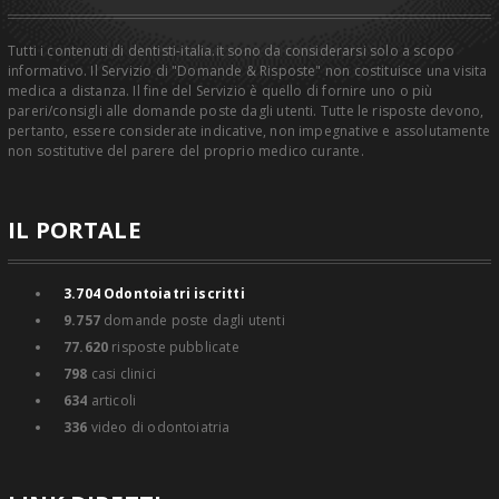
Tutti i contenuti di dentisti-italia.it sono da considerarsi solo a scopo
informativo. Il Servizio di "Domande & Risposte" non costituisce una visita
medica a distanza. Il fine del Servizio è quello di fornire uno o più
pareri/consigli alle domande poste dagli utenti. Tutte le risposte devono,
pertanto, essere considerate indicative, non impegnative e assolutamente
non sostitutive del parere del proprio medico curante.
IL PORTALE
3.704
Odontoiatri iscritti
9.757
domande poste dagli utenti
77.620
risposte pubblicate
798
casi clinici
634
articoli
336
video di odontoiatria