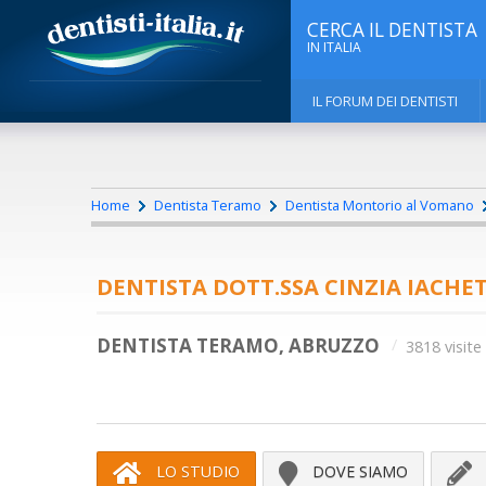
CERCA IL DENTISTA
IN ITALIA
IL FORUM DEI DENTISTI
Home
Dentista Teramo
Dentista Montorio al Vomano
DENTISTA DOTT.SSA CINZIA IACHET
DENTISTA TERAMO, ABRUZZO
3818 visite
LO STUDIO
DOVE SIAMO