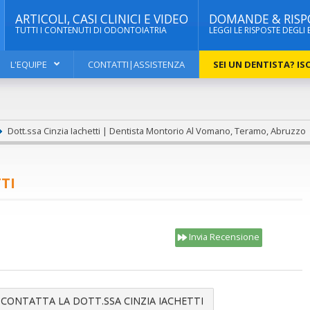
ARTICOLI, CASI CLINICI E VIDEO
DOMANDE & RISP
TUTTI I CONTENUTI DI ODONTOIATRIA
LEGGI LE RISPOSTE DEGLI 
L'EQUIPE
CONTATTI|ASSISTENZA
SEI UN DENTISTA? ISC
Dott.ssa Cinzia Iachetti | Dentista Montorio Al Vomano, Teramo, Abruzzo
TI
Invia Recensione
CONTATTA LA DOTT.SSA CINZIA IACHETTI