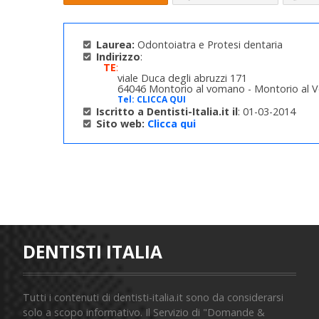
Laurea:
Odontoiatra e Protesi dentaria
Indirizzo
:
TE
:
viale Duca degli abruzzi 171
64046 Montorio al vomano - Montorio al
Tel:
CLICCA QUI
Iscritto a Dentisti-Italia.it il
: 01-03-2014
Sito web:
Clicca qui
DENTISTI ITALIA
Tutti i contenuti di dentisti-italia.it sono da considerarsi
solo a scopo informativo. Il Servizio di "Domande &