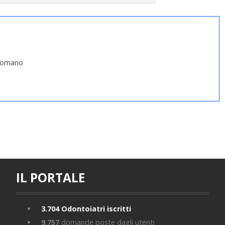
 Vomano
IL PORTALE
3.704
Odontoiatri iscritti
9.757
domande poste dagli utenti