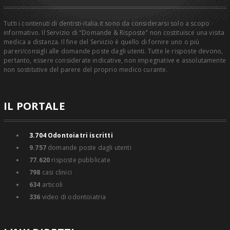
Tutti i contenuti di dentisti-italia.it sono da considerarsi solo a scopo
informativo. Il Servizio di "Domande & Risposte" non costituisce una visita
medica a distanza. Il fine del Servizio è quello di fornire uno o più
pareri/consigli alle domande poste dagli utenti. Tutte le risposte devono,
pertanto, essere considerate indicative, non impegnative e assolutamente
non sostitutive del parere del proprio medico curante.
IL PORTALE
3.704
Odontoiatri iscritti
9.757
domande poste dagli utenti
77.620
risposte pubblicate
798
casi clinici
634
articoli
336
video di odontoiatria