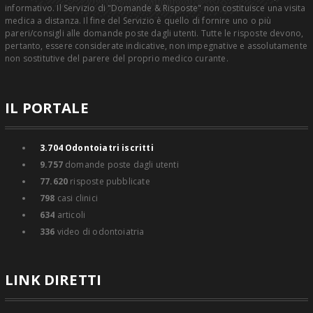
informativo. Il Servizio di "Domande & Risposte" non costituisce una visita
medica a distanza. Il fine del Servizio è quello di fornire uno o più
pareri/consigli alle domande poste dagli utenti. Tutte le risposte devono,
pertanto, essere considerate indicative, non impegnative e assolutamente
non sostitutive del parere del proprio medico curante.
IL PORTALE
3.704
Odontoiatri iscritti
9.757
domande poste dagli utenti
77.620
risposte pubblicate
798
casi clinici
634
articoli
336
video di odontoiatria
LINK DIRETTI