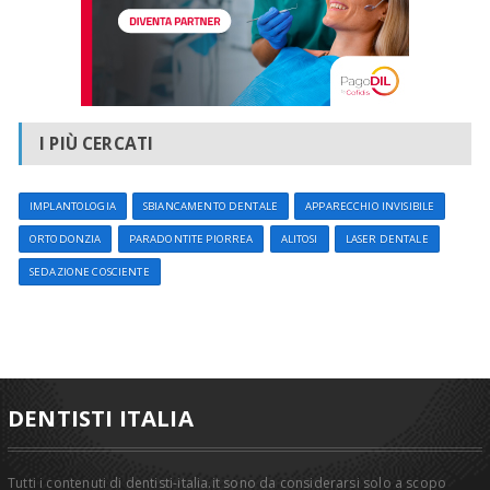
I PIÙ CERCATI
IMPLANTOLOGIA
SBIANCAMENTO DENTALE
APPARECCHIO INVISIBILE
ORTODONZIA
PARADONTITE PIORREA
ALITOSI
LASER DENTALE
SEDAZIONE COSCIENTE
DENTISTI ITALIA
Tutti i contenuti di dentisti-italia.it sono da considerarsi solo a scopo