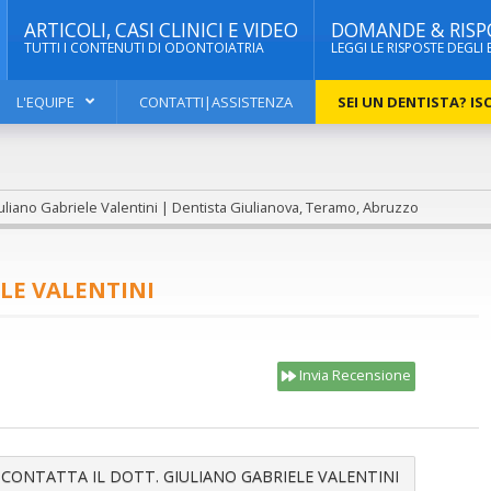
ARTICOLI, CASI CLINICI E VIDEO
DOMANDE & RISP
TUTTI I CONTENUTI DI ODONTOIATRIA
LEGGI LE RISPOSTE DEGLI 
L'EQUIPE
CONTATTI|ASSISTENZA
SEI UN DENTISTA? ISC
uliano Gabriele Valentini | Dentista Giulianova, Teramo, Abruzzo
LE VALENTINI
Invia Recensione
CONTATTA IL DOTT. GIULIANO GABRIELE VALENTINI