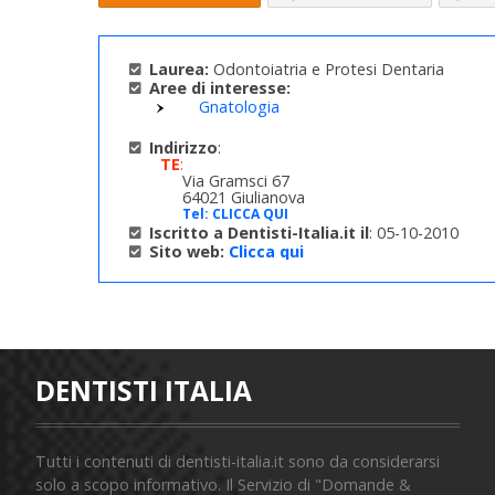
Laurea:
Odontoiatria e Protesi Dentaria
Aree di interesse:
Gnatologia
Indirizzo
:
TE
:
Via Gramsci 67
64021 Giulianova
Tel:
CLICCA QUI
Iscritto a Dentisti-Italia.it il
: 05-10-2010
Sito web:
Clicca qui
DENTISTI ITALIA
Tutti i contenuti di dentisti-italia.it sono da considerarsi
solo a scopo informativo. Il Servizio di "Domande &