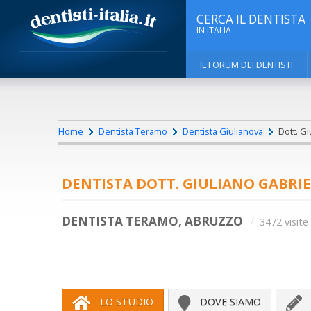
CERCA IL DENTISTA
IN ITALIA
IL FORUM DEI DENTISTI
Home
Dentista Teramo
Dentista Giulianova
Dott. Gi
DENTISTA DOTT. GIULIANO GABRIE
DENTISTA TERAMO, ABRUZZO
3472 visite
LO STUDIO
DOVE SIAMO