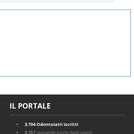
IL PORTALE
3.704
Odontoiatri iscritti
9.757
domande poste dagli utenti