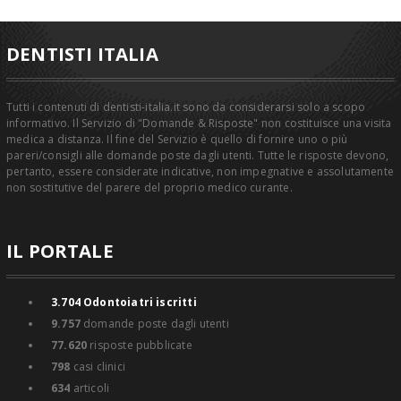
DENTISTI ITALIA
Tutti i contenuti di dentisti-italia.it sono da considerarsi solo a scopo
informativo. Il Servizio di "Domande & Risposte" non costituisce una visita
medica a distanza. Il fine del Servizio è quello di fornire uno o più
pareri/consigli alle domande poste dagli utenti. Tutte le risposte devono,
pertanto, essere considerate indicative, non impegnative e assolutamente
non sostitutive del parere del proprio medico curante.
IL PORTALE
3.704
Odontoiatri iscritti
9.757
domande poste dagli utenti
77.620
risposte pubblicate
798
casi clinici
634
articoli