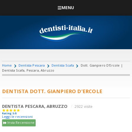
MENU
Home
Dentista Pescara
Dentista Scafa
Dott. Gianpiero D'Ercole |
Dentista Scafa, Pescara, Abruzzo
DENTISTA DOTT. GIANPIERO D'ERCOLE
DENTISTA PESCARA, ABRUZZO
2922 visite
Rating: 5/5
Leggi le recensioni
Invia Recensione