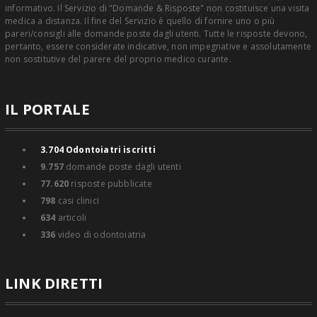
informativo. Il Servizio di "Domande & Risposte" non costituisce una visita
medica a distanza. Il fine del Servizio è quello di fornire uno o più
pareri/consigli alle domande poste dagli utenti. Tutte le risposte devono,
pertanto, essere considerate indicative, non impegnative e assolutamente
non sostitutive del parere del proprio medico curante.
IL PORTALE
3.704
Odontoiatri iscritti
9.757
domande poste dagli utenti
77.620
risposte pubblicate
798
casi clinici
634
articoli
336
video di odontoiatria
LINK DIRETTI