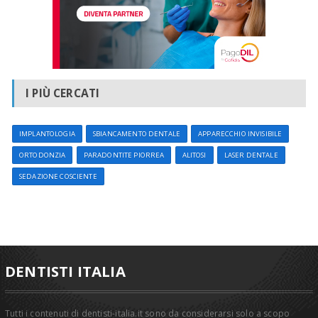
I PIÙ CERCATI
IMPLANTOLOGIA
SBIANCAMENTO DENTALE
APPARECCHIO INVISIBILE
ORTODONZIA
PARADONTITE PIORREA
ALITOSI
LASER DENTALE
SEDAZIONE COSCIENTE
DENTISTI ITALIA
Tutti i contenuti di dentisti-italia.it sono da considerarsi solo a scopo