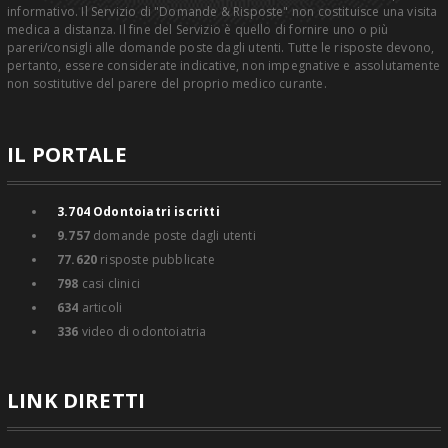
informativo. Il Servizio di "Domande & Risposte" non costituisce una visita
medica a distanza. Il fine del Servizio è quello di fornire uno o più
pareri/consigli alle domande poste dagli utenti. Tutte le risposte devono,
pertanto, essere considerate indicative, non impegnative e assolutamente
non sostitutive del parere del proprio medico curante.
IL PORTALE
3.704
Odontoiatri iscritti
9.757
domande poste dagli utenti
77.620
risposte pubblicate
798
casi clinici
634
articoli
336
video di odontoiatria
LINK DIRETTI