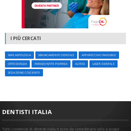
I PIÙ CERCATI
IMPLANTOLOGIA
SBIANCAMENTO DENTALE
APPARECCHIO INVISIBILE
ORTODONZIA
PARADONTITE PIORREA
ALITOSI
LASER DENTALE
SEDAZIONE COSCIENTE
DENTISTI ITALIA
Tutti i contenuti di dentisti-italia.it sono da considerarsi solo a scopo