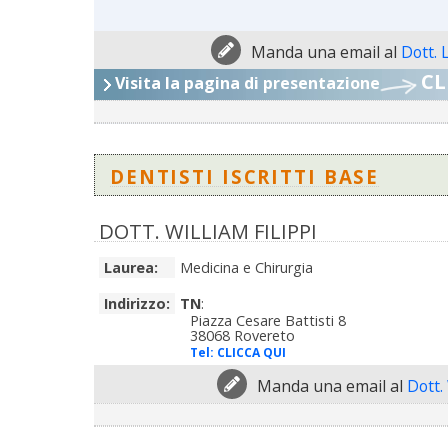
Manda una email al
Dott. 
CL
Visita la pagina di presentazione
DENTISTI ISCRITTI BASE
DOTT. WILLIAM FILIPPI
Laurea:
Medicina e Chirurgia
Indirizzo:
TN
:
Piazza Cesare Battisti 8
38068 Rovereto
Tel:
CLICCA QUI
Manda una email al
Dott. 