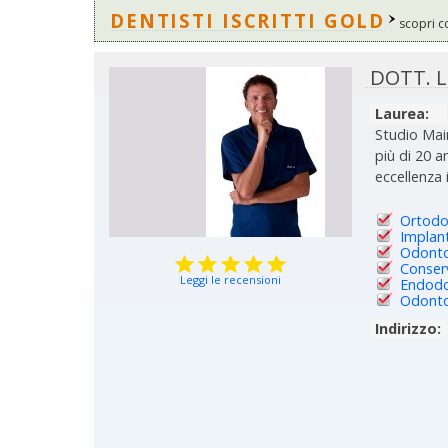
DENTISTI ISCRITTI GOLD
scopri c
DOTT. 
Laurea:
Studio Main
più di 20 a
eccellenza 
Ortodon
Implan
Odontoi
Conser
Leggi le recensioni
Endodo
Odonto
Indirizzo: