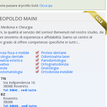
ome passare al profilo Gold.
Clicca qui
LEOPOLDO MAINI
Medicina e Chirurgia
i, la qualità al servizio del sorriso! Benvenuti nel nostro studio, da
nni sinonimo di esperienza e affidabilità. Siamo un centro di
in grado di offrire competenze specifiche in tutti i...
zia fissa e mobile
Protesi dentarie
tologia dentale
Odontoiatria laser
atria estetica
Parodontologia
vativa
Ortognatodonzia
nzia
Gnatologia
stomatologia
Ortodonzia invisibile
TN
:
Via Indipendenza 16
38068 Rovereto
Tel:
0464/... vedi tutto
BZ
:
Rovereto
38068
Tel:
04644... vedi tutto