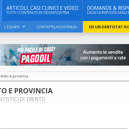
ARTICOLI, CASI CLINICI E VIDEO
DOMANDE & RISP
TUTTI I CONTENUTI DI ODONTOIATRIA
LEGGI LE RISPOSTE DEGLI 
L'EQUIPE
CONTATTI|ASSISTENZA
SEI UN DENTISTA? ISC
Trento e provincia
TO E PROVINCIA
TISTICI DI TRENTO