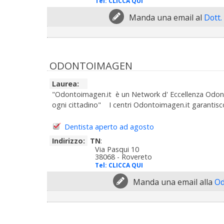
Tel:
CLICCA QUI
Manda una email al
Dott.
ODONTOIMAGEN
Laurea:
"Odontoimagen.it è un Network d' Eccellenza Odontoia
ogni cittadino" I centri Odontoimagen.it garantiscon
Dentista aperto ad agosto
Indirizzo:
TN
:
Via Pasqui 10
38068 - Rovereto
Tel:
CLICCA QUI
Manda una email alla
Od