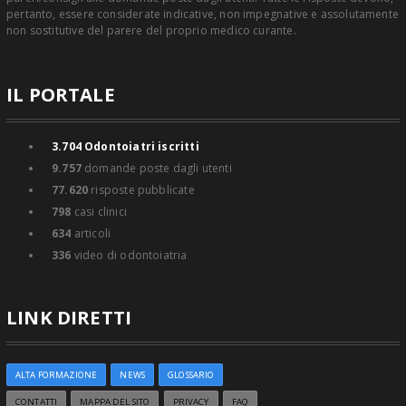
pertanto, essere considerate indicative, non impegnative e assolutamente
non sostitutive del parere del proprio medico curante.
IL PORTALE
3.704
Odontoiatri iscritti
9.757
domande poste dagli utenti
77.620
risposte pubblicate
798
casi clinici
634
articoli
336
video di odontoiatria
LINK DIRETTI
ALTA FORMAZIONE
NEWS
GLOSSARIO
CONTATTI
MAPPA DEL SITO
PRIVACY
FAQ