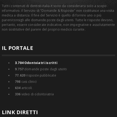
Tutti i contenuti di dentisti-italia.it sono da considerarsi solo a scopo
informativo. Il Servizio di "Domande & Risposte" non costituisce una visita
medica a distanza. Il fine del Servizio è quello di fornire uno o più
pareri/consigli alle domande poste dagli utenti. Tutte le risposte devono,
pertanto, essere considerate indicative, non impegnative e assolutamente
non sostitutive del parere del proprio medico curante.
IL PORTALE
3.704
Odontoiatri iscritti
9.757
domande poste dagli utenti
77.620
risposte pubblicate
798
casi clinici
634
articoli
336
video di odontoiatria
LINK DIRETTI