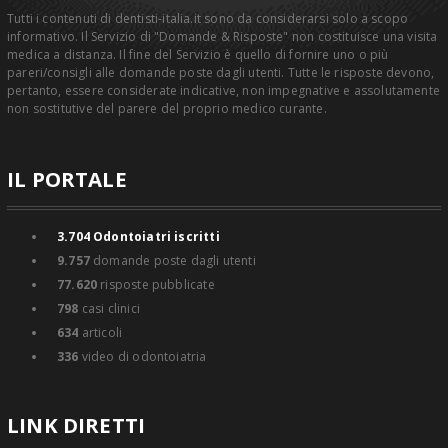
Tutti i contenuti di dentisti-italia.it sono da considerarsi solo a scopo
informativo. Il Servizio di "Domande & Risposte" non costituisce una visita
medica a distanza. Il fine del Servizio è quello di fornire uno o più
pareri/consigli alle domande poste dagli utenti. Tutte le risposte devono,
pertanto, essere considerate indicative, non impegnative e assolutamente
non sostitutive del parere del proprio medico curante.
IL PORTALE
3.704
Odontoiatri iscritti
9.757
domande poste dagli utenti
77.620
risposte pubblicate
798
casi clinici
634
articoli
336
video di odontoiatria
LINK DIRETTI