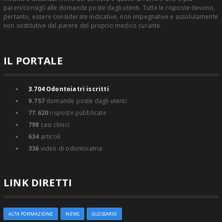
pareri/consigli alle domande poste dagli utenti. Tutte le risposte devono,
pertanto, essere considerate indicative, non impegnative e assolutamente
non sostitutive del parere del proprio medico curante.
IL PORTALE
3.704
Odontoiatri iscritti
9.757
domande poste dagli utenti
77.620
risposte pubblicate
798
casi clinici
634
articoli
336
video di odontoiatria
LINK DIRETTI
ALTA FORMAZIONE
NEWS
GLOSSARIO