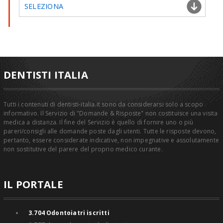
SELEZIONA
DENTISTI ITALIA
Tutti i contenuti di dentisti-italia.it sono da considerarsi solo a scopo
informativo. Il Servizio di "Domande & Risposte" non costituisce una visita
medica a distanza. Il fine del Servizio è quello di fornire uno o più
pareri/consigli alle domande poste dagli utenti. Tutte le risposte devono,
pertanto, essere considerate indicative, non impegnative e assolutamente
non sostitutive del parere del proprio medico curante.
IL PORTALE
3.704
Odontoiatri iscritti