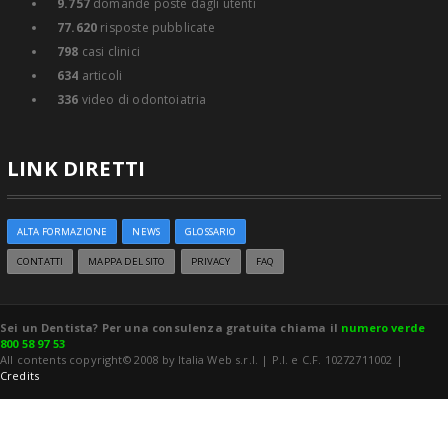
9.757
domande poste dagli utenti
77.620
risposte pubblicate
798
casi clinici
634
articoli
336
video di odontoiatria
LINK DIRETTI
ALTA FORMAZIONE
NEWS
GLOSSARIO
CONTATTI
MAPPA DEL SITO
PRIVACY
FAQ
Sei un Dentista? Per una consulenza gratuita chiama il
numero verde
800 58 97 53
All contents copyright© 2008 by Italia Web s.r.l. | P.I. e C.F. 10272711002 |
Credits