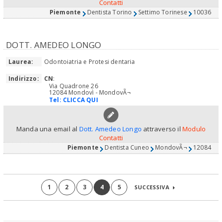
Contatti
Piemonte
Dentista Torino
Settimo Torinese
10036
DOTT. AMEDEO LONGO
Laurea:
Odontoiatria e Protesi dentaria
Indirizzo:
CN
:
Via Quadrone 26
12084 Mondovì - MondovÃ¬
Tel:
CLICCA QUI
Manda una email al
Dott. Amedeo Longo
attraverso il
Modulo
Contatti
Piemonte
Dentista Cuneo
MondovÃ¬
12084
1
2
3
4
5
SUCCESSIVA