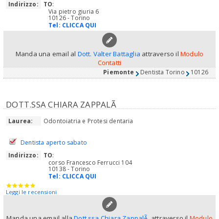
Indirizzo:
TO
:
Via pietro giuria 6
10126 - Torino
Tel:
CLICCA QUI
Manda una email al
Dott. Valter Battaglia
attraverso il
Modulo
Contatti
Piemonte
Dentista Torino
10126
DOTT.SSA CHIARA ZAPPALÃ
Laurea:
Odontoiatria e Protesi dentaria
Dentista aperto sabato
Indirizzo:
TO
:
corso Francesco Ferrucci 104
10138 - Torino
Tel:
CLICCA QUI
Leggi le recensioni
Manda una email alla
Dott.ssa Chiara ZappalÃ
attraverso il
Modulo