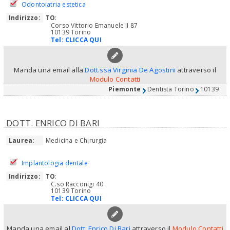
Odontoiatria estetica
Indirizzo:
TO
:
Corso Vittorio Emanuele II 87
10139 Torino
Tel:
CLICCA QUI
Manda una email alla
Dott.ssa Virginia De Agostini
attraverso il
Modulo Contatti
Piemonte
Dentista Torino
10139
DOTT. ENRICO DI BARI
Laurea:
Medicina e Chirurgia
Implantologia dentale
Indirizzo:
TO
:
C.so Racconigi 40
10139 Torino
Tel:
CLICCA QUI
Manda una email al
Dott. Enrico Di Bari
attraverso il
Modulo Contatti