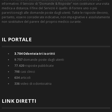
informativo. Il Servizio di "Domande & Risposte" non costituisce una visita
medica a distanza. Il fine del Servizio è quello di fornire uno o più
pareri/consigli alle domande poste dagli utenti. Tutte le risposte devono,
pertanto, essere considerate indicative, non impegnative e assolutamente
non sostitutive del parere del proprio medico curante.
IL PORTALE
3.704
Odontoiatri iscritti
9.757
domande poste dagli utenti
77.620
risposte pubblicate
798
casi clinici
634
articoli
336
video di odontoiatria
LINK DIRETTI