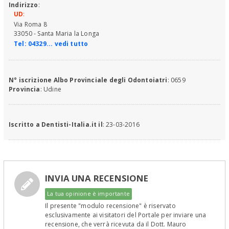
Indirizzo
:
UD
:
Via Roma 8
33050 - Santa Maria la Longa
Tel:
04329... vedi tutto
N° iscrizione Albo Provinciale degli Odontoiatri
: 0659
Provincia
: Udine
Iscritto a Dentisti-Italia.it il
: 23-03-2016
INVIA UNA RECENSIONE
La tua opinione è importante
Il presente "modulo recensione" è riservato
esclusivamente ai visitatori del Portale per inviare una
recensione, che verrà ricevuta da il Dott. Mauro