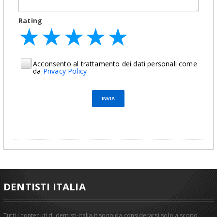
Rating
★
★
★
★
★
★
★
★
★
★
★
★
★
★
★
Acconsento al trattamento dei dati personali come
da
Privacy Policy
DENTISTI ITALIA
Tutti i contenuti di dentisti-italia.it sono da considerarsi solo a scopo