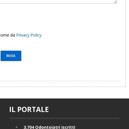
i come da
Privacy Policy
IL PORTALE
3.704
Odontoiatri iscritti