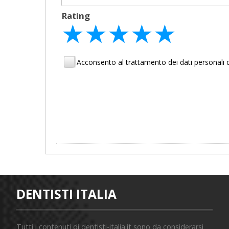
Rating
★
★
★
★
★
★
★
★
★
★
★
★
★
★
★
Acconsento al trattamento dei dati personal
DENTISTI ITALIA
Tutti i contenuti di dentisti-italia.it sono da considerarsi