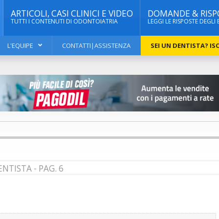
ARTICOLI, CASI CLINICI E VIDEO
DOMANDE & RISP
TUTTI I CONTENUTI DI ODONTOIATRIA
LEGGI LE RISPOSTE DEGLI 
L'EQUIPE
CONTATTI|ASSISTENZA
SEI UN DENTISTA? ISC
NTISTA - PAG. 6